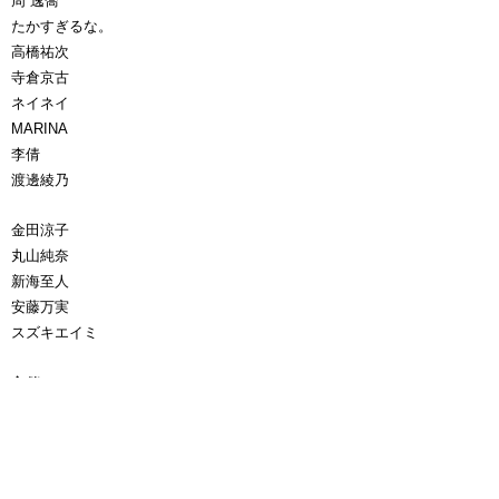
周 逸喬
たかすぎるな。
高橋祐次
寺倉京古
ネイネイ
MARINA
李倩
渡邊綾乃
金田涼子
丸山純奈
新海至人
安藤万実
スズキエイミ
主催
HRD ART株式会社 / HRD Artist Label
協力
株式会社大丸松坂屋百貨店、株式会社八犬堂、THE