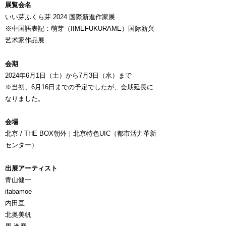
展覧会名
いい芽ふくら芽 2024 国際新進作家展
※中国語表記：萌芽（IIMEFUKURAME）国际新兴
艺术家作品展
会期
2024年6月1日（土）から7月3日（水）まで
​※当初、6月16日までの予定でしたが、会期延長に
なりました。
会場
北京 / THE BOX朝外｜北京特色UIC（都市活力革新
センター）
出展アーティスト
青山健一
itabamoe
内田亘
北奥美帆