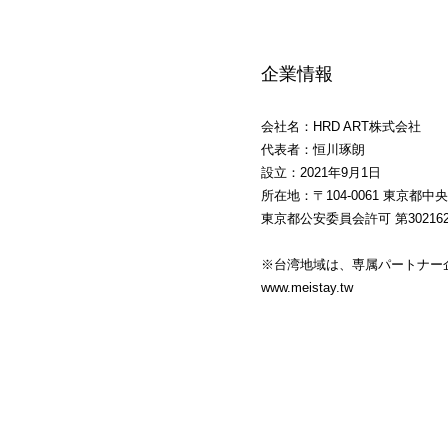
企業情報
会社名：HRD ART株式会社
代表者：恒川琢朗
設立：2021年9月1日
所在地：〒104-0061 東京都中
東京都公安委員会許可 第302162
※台湾
​地域
は、専属パートナー企
www.meistay.tw