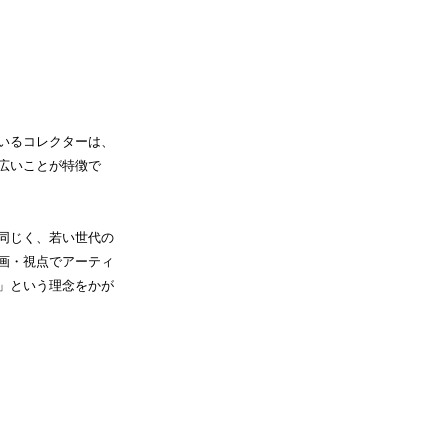
いるコレクターは、
広いことが特徴で
同じく、
若い世代の
画・視点で
アーティ
」という
理念をかが